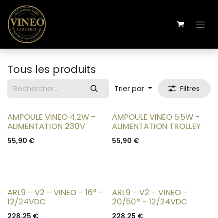
Se rendre au contenu
Tous les produits
Trier par
Filtres
AMPOULE VINEO 4.2W -
AMPOULE VINEO 5.5W -
ALIMENTATION 230V
ALIMENTATION TROLLEY
55,90
€
55,90
€
ARL9 - V2 - VINEO - 16° -
ARL9 - V2 - VINEO -
12/24VDC
20/50° - 12/24VDC
228,25
€
228,25
€