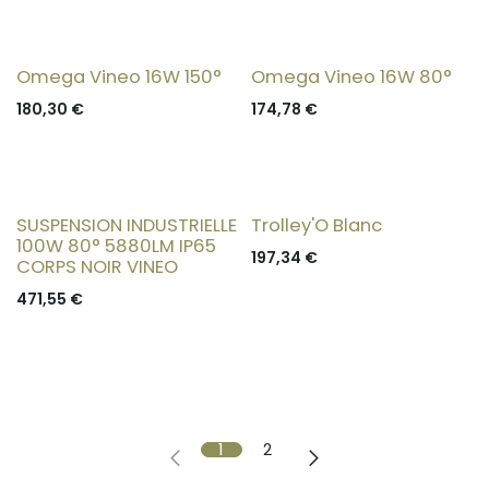
Omega Vineo 16W 150°
Omega Vineo 16W 80°
180,30
€
174,78
€
SUSPENSION INDUSTRIELLE
Trolley'O Blanc
100W 80° 5880LM IP65
197,34
€
CORPS NOIR VINEO
471,55
€
1
2